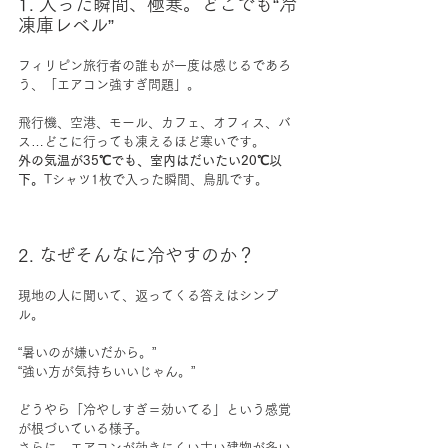
1. 入った瞬間、極寒。どこでも“冷
凍庫レベル”
フィリピン旅行者の誰もが一度は感じるであろ
う、「エアコン強すぎ問題」。
飛行機、空港、モール、カフェ、オフィス、バ
ス…どこに行っても凍えるほど寒いです。
外の気温が35℃でも、室内はだいたい20℃以
下。
Tシャツ1枚で入った瞬間、鳥肌です。
2. なぜそんなに冷やすのか？
現地の人に聞いて、返ってくる答えはシンプ
ル。
“暑いのが嫌いだから。”
“強い方が気持ちいいじゃん。”
どうやら「冷やしすぎ＝効いてる」という感覚
が根づいている様子。
さらに、エアコンが効きにくい古い建物が多い