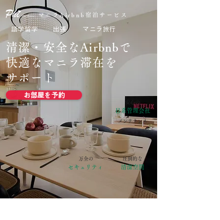
マニラAirbnb宿泊サービス
語学留学
出張
マニラ旅行
清潔・安全なAirbnbで
快適なマニラ滞在を
サポート
お部屋を予約
​安心の
​日系管理会社
メンテナンス
​万全の
圧倒的な
セキュリティ
清潔空間