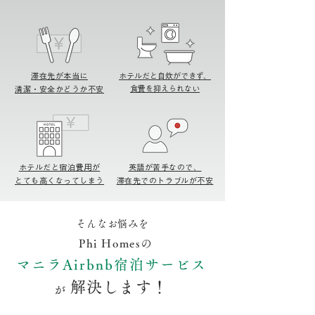
​滞在先が本当に
ホテルだと自炊ができず、
​食費を抑えられない
清潔・安全
かどうか不安
ホテルだと宿泊費用が
英語が苦手なので、
とても高くなってしまう
滞在先でのトラブルが不安
そんなお悩みを
Phi Homesの
マニラAirbnb宿泊サービス
解決します！
が