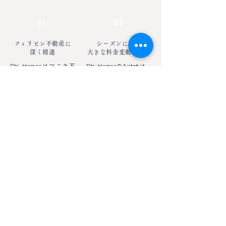
01
02
フィリピン不動産に
シーズンによる
深く精通
大きな料金変動がない
Phi Homesはマニラ不
Phi HomesのAirbnbは、
動産売買・内装工事、賃
ホテルと異なり、季節に
貸管理まで行う日本企業
よる宿泊費の変動がほと
です。日本人による管理
んどありません。
で、清潔で安全な住居を
​中長期の滞在計画にピッ
ご用意しています。
タリです。
03
04
自炊可能物件で
ルームシェアで
​食費や健康に配慮
滞在費用を節約
ホテル滞在では外食が増
中長期滞在では宿泊費用
え、経費節約と健康管理
が大きなコストになりま
の両立が困難なため、
す。Phi Homesの広い
Phi Homesの自炊可能
Airbnbを数名でシェアす
なAirbnbでの滞在が最適
ることで滞在費を抑える