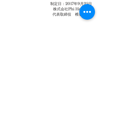
​制定日：2017年9月25日
株式会社Phi Homes
代表取締役 椎名 翼
株式会社 Phi Homes
〒107-0061
東京都港区北青山1-3-1 アールキューブ青山3階
TEL：
050-1725-1946
MAIL：
info@phihomes.jp
企業情報
Phi Homesについて
ブログ
CSR
お知らせ