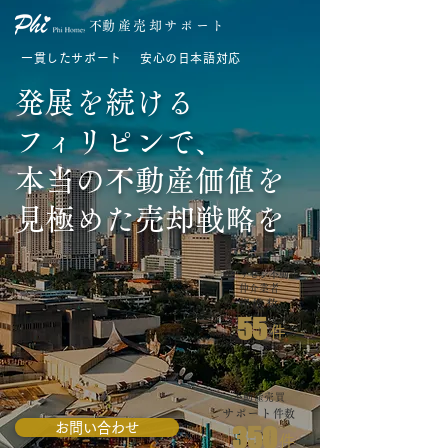
​不動産売却サポート
一貫したサポート
安心の日本語対応
発展を続ける
フィリピンで、
本当の不動産価値を
見極めた売却戦略を
フィリピン不動産
​仲介業者
提携数
55
件
不動産売買
サポート
件数
お問い合わせ
350
件