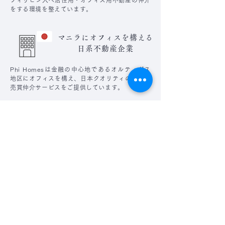
フィリピン人へ居住用・オフィス用不動産の仲介
をする環境を整えています。
マニラにオフィスを構える
日系不動産企業
Phi Homesは金融の中心地であるオルティガス
地区にオフィスを構え、日本クオリティの不動産
売買仲介サービスをご提供しています。
売却資金受取りは
通貨選択が可能
売却資金のお受取りは日本円、もしくはフィリピ
ンペソから選択できます。その他の通貨でも引き
渡し可能なため、ご希望の通貨をご相談くださ
い。
一貫性のある充実の
アフターサポート