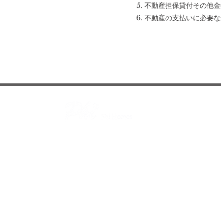
不動産担保貸付その他金
​不動産の支払いに必要
株式会社 Phi Homes
〒107-0061
東京都港区北青山1-3-1 アールキューブ青山3
TEL：
050-1725-1946
MAIL：
info@phih