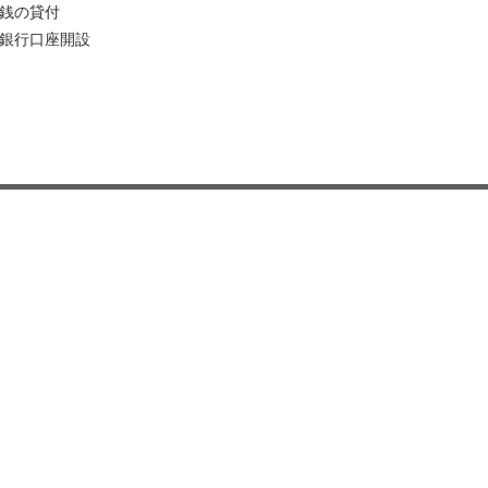
銭の貸付
な銀行口座開設
企業情報
サービス
Phi Homesについて
賃貸管理サー
階
CSR
内装サービス
ブログ
不動産売却サ
omes.jp
お知らせ