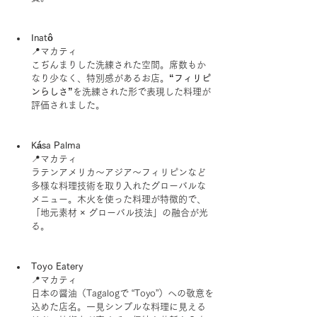
Inatô
📍マカティ
こぢんまりした洗練された空間。席数もか
なり少なく、特別感があるお店。
“フィリピ
ンらしさ”
を洗練された形で表現した料理が
評価されました。
Kása Palma
📍マカティ
ラテンアメリカ～アジア～フィリピンなど
多様な料理技術を取り入れたグローバルな
メニュー。木火を使った料理が特徴的で、
「地元素材 × グローバル技法」の融合が光
る。
Toyo Eatery
📍マカティ
日本の醤油（Tagalogで “Toyo”）への敬意を
込めた店名。一見シンプルな料理に見える