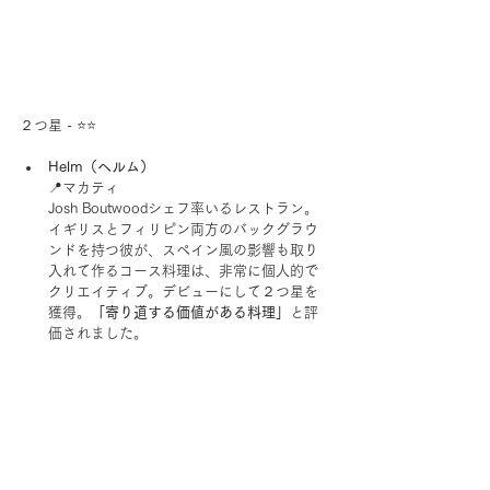
２つ星 - ⭐️⭐️
Helm（ヘルム）
📍マカティ
Josh Boutwoodシェフ率いるレストラン。
イギリスとフィリピン両方のバックグラウ
ンドを持つ彼が、スペイン風の影響も取り
入れて作るコース料理は、非常に個人的で
クリエイティブ。デビューにして２つ星を
獲得。
「寄り道する価値がある料理」
と評
価されました。