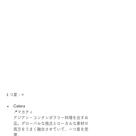
１つ星 - ⭐️
Celera
📍マカティ
アジアン・コンテンポラリー料理を出すお
店。グローバルな視点とローカルな素材の
両方をうまく融合させていて、一つ星を受
賞。