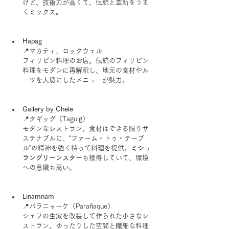
けど、技術力が高くて、伝統と革新をうま
くミックス。
Hapag
📍マカティ、ロックウェル
フィリピン料理のお店。伝統のフィリピン
料理をモダンに再解釈し、地元の食材やル
ーツを大切にしたメニューが魅力。
Gallery by Chele
📍タギッグ（Taguig）
モダンなレストラン。食材はできる限りサ
ステナブルに、“ファーム・トゥ・テーブ
ル”の精神を強く持って料理を提供。
ミシュ
ラングリーンスター
も獲得していて、環境
への意識も高い。
Linamnam
📍パラニャーケ（Parañaque）
シェフの生家を改装して作られた小さなレ
ストラン。ゆったりした空間と繊細な料理