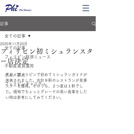
記事
全ての記事
2025年11月20日
全ての記事
フィリピン初ミシュランスタ
フィリピン経済ニュース
ー店決定
不動産賃貸運用
グルメ観光
先日、フィリピンで初めてミシュランガイドが
発表されました。合計９軒のレストランが見事
フィリピンチャリティ
スターを獲得。そのうち、２つ星は１軒でし
た。現地でちょっとグレードの高い食事をした
い時は参考にしてみてください。