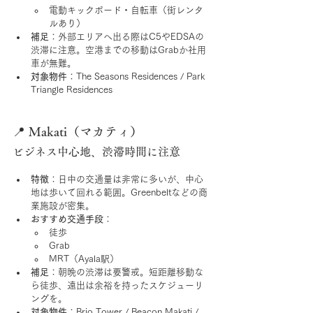
電動キックボード・自転車（街レンタ
ルあり）
補足
：外部エリアへ出る際はC5やEDSAの
渋滞に注意。空港までの移動はGrabか社用
車が無難。
対象物件
：The Seasons Residences / Park 
Triangle Residences
📍 Makati（マカティ）
ビジネス中心地、渋滞時間に注意
特徴
：日中の交通量は非常に多いが、中心
地は歩いて回れる範囲。Greenbeltなどの商
業施設が密集。
おすすめ交通手段
：
徒歩
Grab
MRT（Ayala駅）
補足
：朝晩の渋滞は要警戒。短距離移動な
ら徒歩、遠出は余裕を持ったスケジューリ
ングを。
対象物件
：Brio Tower / Beacon Makati / 