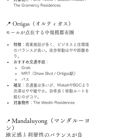
The Gramercy Residences
📍 Ortigas（オルティガス）
モールが点在する中規模都市圏
特徴
：商業施設が多く、ビジネスと住環境
のバランスが良い。徒歩移動はやや距離あ
り。
おすすめ交通手段
：
Grab
MRT（Shaw Blvd / Ortigas駅）
バス
補足
：交通量は多いが、MakatiやBGCより
渋滞はやや緩やか。効率良く移動ルートを
組むのがコツ。
対象物件
：The Westin Residences
Mandaluyong（マンダルーヨ
📍 
ン）
地元感と利便性のバランスが良