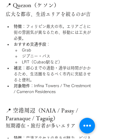
📍 Quezon（ケソン）
広大な都市、生活エリアを絞るのが吉
特徴
：フィリピン最大の市。エリアごとに
街の雰囲気が異なるため、移動には工夫が
必要。
おすすめ交通手段
：
Grab
ジプニー・バス
LRT（Cubao駅など）
補足
：都心までの通勤・通学は時間がかか
るため、生活圏をなるべく市内に完結させ
ると便利。
対象物件
：Infina Towers / The Crestmont 
/ Cameron Residences
📍 空港周辺（NAIA / Pasay / 
Paranaque / 
Taguig
）
短期滞在・旅行者が多いエリア
特徴
：空港アクセスの良さが魅力。ビジネ