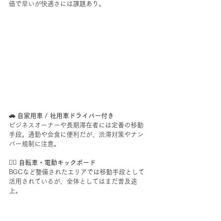
価で早いが快適さには課題あり。
🚗 自家用車 / 社用車ドライバー付き
ビジネスオーナーや長期滞在者には定番の移動
手段。通勤や会食に便利だが、渋滞対策やナン
バー規制に注意。
🚴‍♂️ 自転車・電動キックボード
BGCなど整備されたエリアでは移動手段として
活用されているが、全体としてはまだ普及途
上。