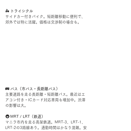
🛵 トライシクル
サイドカー付きバイク。短距離移動に便利で、
郊外では特に活躍。価格は交渉制の場合も。
🚌 バス（市バス・長距離バス）
主要道路を走る長距離・短距離バス。最近はエ
アコン付き・ICカード対応車両も増加中。渋滞
の影響は大。
🚇 MRT / LRT（鉄道）
マニラ市内を走る高架鉄道。MRT-3、LRT-1、
LRT-2の3路線あり。通勤時間はかなり混雑。安