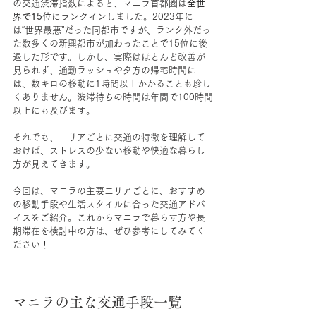
の交通渋滞指数によると、マニラ首都圏は
全世
界で15位
にランクインしました。2023年に
は“世界最悪”だった同都市ですが、ランク外だっ
た数多くの新興都市が加わったことで15位に後
退した形です。しかし、実際はほとんど改善が
見られず、通勤ラッシュや夕方の帰宅時間に
は、数キロの移動に1時間以上かかることも珍し
くありません。渋滞待ちの時間は年間で100時間
以上にも及びます。
それでも、エリアごとに交通の特徴を理解して
おけば、ストレスの少ない移動や快適な暮らし
方が見えてきます。
今回は、マニラの主要エリアごとに、おすすめ
の移動手段や生活スタイルに合った交通アドバ
イスをご紹介。これからマニラで暮らす方や長
期滞在を検討中の方は、ぜひ参考にしてみてく
ださい！
マニラの主な交通手段一覧