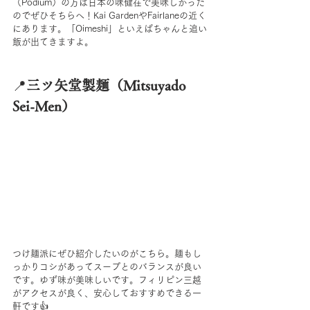
（Podium）の方は日本の味健在で美味しかった
のでぜひそちらへ！Kai GardenやFairlaneの近く
にあります。「Oimeshi」といえばちゃんと追い
飯が出てきますよ。
📍
三ツ矢堂製麺（Mitsuyado 
Sei-Men）
つけ麺派にぜひ紹介したいのがこちら。麺もし
っかりコシがあってスープとのバランスが良い
です。ゆず味が美味しいです。フィリピン三越
がアクセスが良く、安心しておすすめできる一
軒です👍