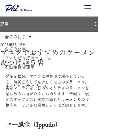
記事
全ての記事
2025年5月15日
全ての記事
マニラでおすすめのラーメン
フィリピン経済ニュース
＆つけ麺５店
不動産賃貸運用
グルメ観光
フィリピン、マニラに中長期で滞在している
と、時折どうしても恋しくなるのがラーメン。
フィリピンチャリティ
実はマニラには、日本クオリティのラーメンを
楽しめるお店がたくさんあります！今回は、現
地スタッフが最近実際に訪れた
ラーメン＆つけ
麺店
を、リアルな感想とともにご紹介します。
📍
一風堂（Ippudo）