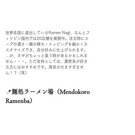
世界各国に進出しているRamen Nagi、なんとフ
ィリピン国内では20店舗を展開中。注文時にス
ープの濃さ・麺の硬さ・トッピングを細かくカ
スタマイズでき、自分好みに仕上げられます。
…が、ネギがちょっと臭う時があるかもしれま
せん・・・。ただ全体としては、濃厚系が好き
な方にはおすすめです。海苔が大きすぎませ
ん！？（笑）
📍
麺処ラーメン場（Mendokoro 
Ramenba）