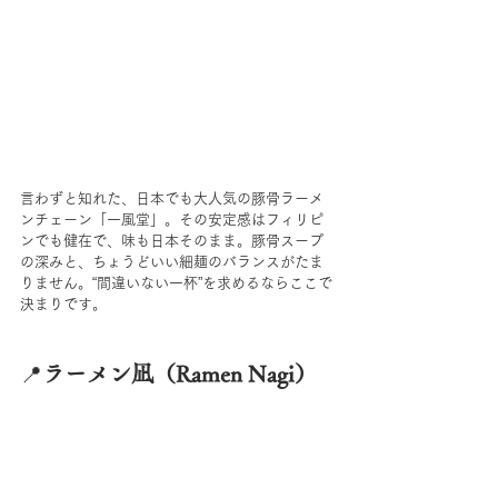
言わずと知れた、日本でも大人気の豚骨ラーメ
ンチェーン「一風堂」。その安定感はフィリピ
ンでも健在で、味も日本そのまま。豚骨スープ
の深みと、ちょうどいい細麺のバランスがたま
りません。“間違いない一杯”を求めるならここで
決まりです。
📍
ラーメン凪（Ramen Nagi）