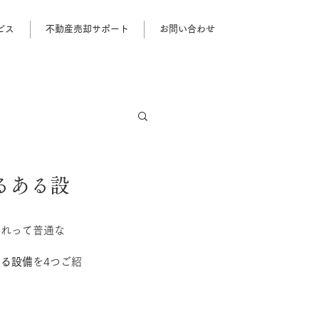
ビス
不動産売却サポート
お問い合わせ
るある設
これって普通な
ある設備
を4つご紹