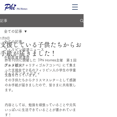
記事
全ての記事
1月9日
全ての記事
支援している子供たちからお
フィリピン経済ニュース
手紙が届きました！
不動産賃貸運用
昨年10月に開催した「Phi Homes主催　第１回
グルメ観光
フィリピンチャリティゴルフコンペ」にて集ま
った支援金で２名のフィリピン人小学生の学童
フィリピンチャリティ
支援を行っています。
その子供たちからクリスマスレターとして感謝
のお手紙が届きましたので、皆さまに共有致し
ます。
内容としては、勉強を頑張っていることや元気
いっぱいに生活できていることが書かれていま
す！