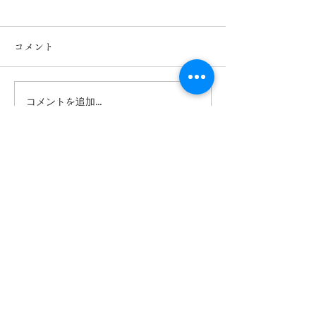
コメント
コメントを追加…
第１回チャリティゴルフコンペで
２名分の「学童支援」が実現しま
した！
株式会社 Phi Homes
〒107-0061
東京都港区北青山1-3-1 アールキューブ青山3階
TEL：
050-1725-1946
MAIL：
info@phihomes.jp