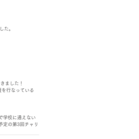
した。
できました！
援を行なっている
で学校に通えない
施予定の第3回チャリ