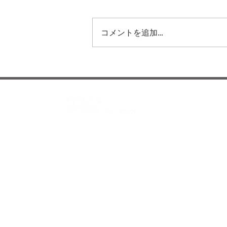
コメントを追加…
マニラ首都圏、コンドミニア
ム市場に明るい兆し
株式会社 Phi Homes
〒107-0061
東京都港区北青山1-3-1 アールキューブ青山3
TEL：
050-1725-1946
MAIL：
info@phih